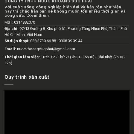
CÔNG TY TNHH NƯỚC KHOÁNG ĐỨC PHÁT
Với cuộc sống công nghiệp hiện đại và bận rộn như hiện
nay thì chắc hẳn bạn sẽ không muốn tốn nhiều thời gian và
công sức...
Xem thêm
MST: 0314882070
Địa chỉ:
97/13 Đường 8, Khu phố 61, Phường Tăng Nhơn Phú, Thành Phố
Hồ Chí Minh, Việt Nam
Số điện thoại:
028 3730 66 88 : 0908 39 39 44
Email:
nuockhoangducphat@gmail.com
Thời gian làm việc:
Từ thứ 2 - Thứ 7/ (7h30 - 15h30) - Chủ nhật (7h30 -
12h)
Quy trình sản xuất