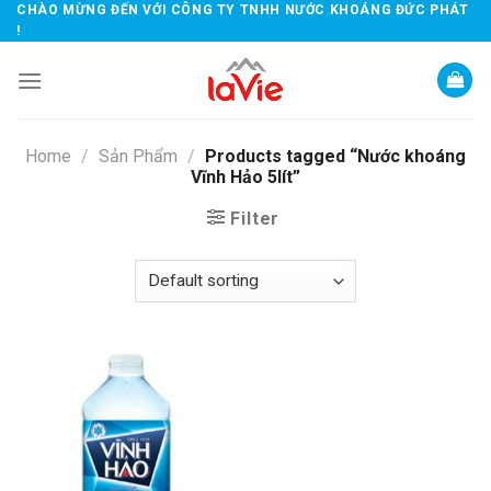
Skip
CHÀO MỪNG ĐẾN VỚI CÔNG TY TNHH NƯỚC KHOÁNG ĐỨC PHÁT
!
to
content
Home
/
Sản Phẩm
/
Products tagged “Nước khoáng
Vĩnh Hảo 5lít”
Filter