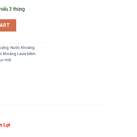
thiểu 3 thùng
l quantity
CART
hoáng
,
Nước Khoáng
c khoáng Lavie kiềm
ục mới
n Lợi