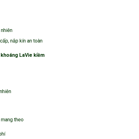
 nhiên
cấp, nắp kín an toàn
c khoáng LaVie kiềm
nhiên
i mang theo
phí