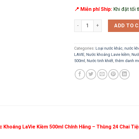
📍 Miễn phí Ship:
K
hi đặt tối 
Nước Khoáng LaVie+Kiềm 500m
ADD TO 
Categories:
Loại nước khác
,
nước k
LAVIE
,
Nước khoáng Lavie kiềm
,
Nướ
500ml
,
Nước tinh khiết
,
thêm danh m
 Khoáng LaVie Kiềm 500ml Chính Hãng – Thùng 24 Chai Tiệ