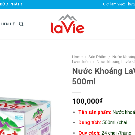
ĐỨC PHÁT !
Giời làm việc: Thứ 
LIÊN HỆ
Home
/
Sản Phẩm
/
Nước Khoán
Lavie kiềm
/
Nước khoáng Lavie k
Nước Khoáng La
500ml
100,000
₫
Tên sản phẩm:
Nước khoá
Dung tích:
500ml /chai
Quy cách:
24 chai /thùng