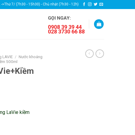
2 ->Thứ 7/ (7h30 - 15h30) - Chủ nhật (7h30 - 12h)
GỌI NGAY:
0908 39 39 44
028 3730 66 88
g LAVIE
/
Nước khoáng
iềm 500ml
Vie+Kiềm
ng LaVie kiềm