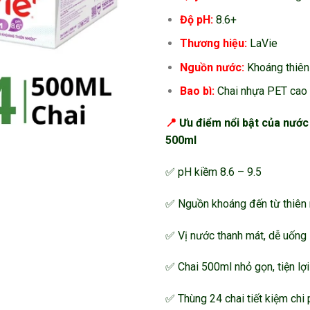
Độ pH:
8.6+
Thương hiệu:
LaVie
Nguồn nước:
Khoáng thiên
Bao bì:
Chai nhựa PET cao 
📍
Ưu điểm nổi bật của nướ
500ml
✅ pH kiềm 8.6 – 9.5
✅ Nguồn khoáng đến từ thiên 
✅ Vị nước thanh mát, dễ uống
✅ Chai 500ml nhỏ gọn, tiện lợ
✅ Thùng 24 chai tiết kiệm chi 