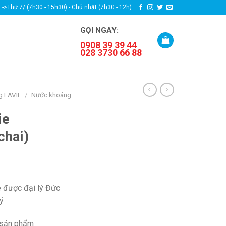
2 ->Thứ 7/ (7h30 - 15h30) - Chủ nhật (7h30 - 12h)
GỌI NGAY:
0908 39 39 44
028 3730 66 88
g LAVIE
/
Nước khoáng
ie
chai)
 được đại lý Đức
ý.
 sản phẩm