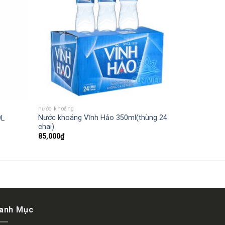
nước khoáng
Nước khoáng Vĩnh Hảo 350ml(thùng 24
9L
chai)
85,000
₫
anh Mục