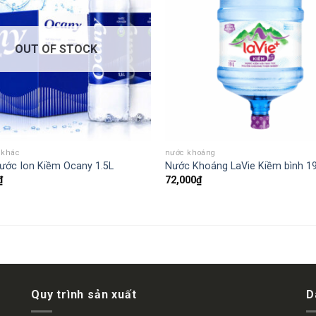
OUT OF STOCK
 khác
nước khoáng
ước Ion Kiềm Ocany 1.5L
Nước Khoáng LaVie Kiềm bình 1
₫
72,000
₫
Quy trình sản xuất
D