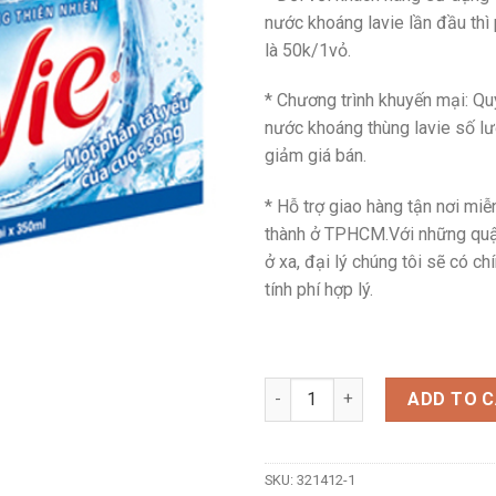
nước khoáng lavie lần đầu thì
là 50k/1vỏ.
* Chương trình khuyến mại: Q
nước khoáng thùng lavie số l
giảm giá bán.
* Hỗ trợ giao hàng tận nơi miễ
thành ở TPHCM.Với những quậ
ở xa, đại lý chúng tôi sẽ có c
tính phí hợp lý.
Nước khoáng lavie 350ml(thùng
ADD TO 
SKU:
321412-1