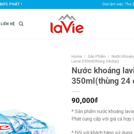
ĐỨC PHÁT !
Giời làm việc: Thứ 
LIÊN HỆ
Home
/
Sản Phẩm
/
Nước Khoán
Lavie 350ml(thùng 24chai)
Nước khoáng lav
350ml(thùng 24 
90,000
₫
* Sản phẩm nước khoáng lavie
Phát cung cấp với giá cả hợp l
* Đối với khách hàng sử dụng