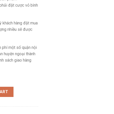
 phải đặt cược vỏ bình
uý khách hàng đặt mua
ượng nhiều sẽ được
n phí một số quận nội
n huyện ngoại thành
hính sách giao hàng
 24 chai) quantity
CART